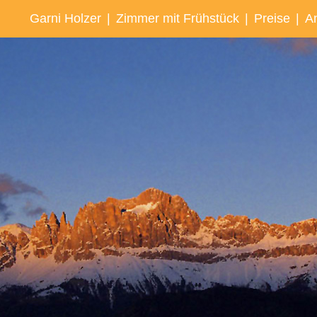
Garni Holzer
|
Zimmer mit Frühstück
|
Preise
|
A