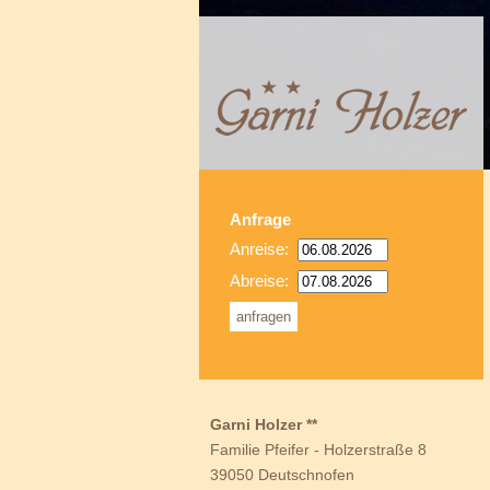
Anfrage
Anreise:
Abreise:
Garni Holzer **
Familie Pfeifer
-
Holzerstraße 8
39050 Deutschnofen