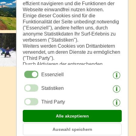
effizient navigieren und die Funktionen der
Webseite einwandfrei nutzen können.
Einige dieser Cookies sind für die
Funktionalität der Seite unbedingt notwendig
("Essenziell"), andere helfen uns, durch
anonyme Statistikdaten Ihr Surf-Erlebnis zu
verbessern ("Statistiken").
Weiters werden Cookies von Drittanbietern
verwendet, um deren Dienste zu ermöglichen
("Third Party").
Durch Aktivieren der entsprechenden
Schaltflächen entscheiden Sie selbst, welche
Essenziell
Cookies zum Einsatz kommen.
Durch den Klick auf "Alle akzeptieren",
Statistiken
"Auswahl speichern" oder "Auswahl
ablehnen" erklären Sie, dass Sie den Einsatz
der ausgewählten Cookies erlauben.
Third Party
Ihre Einwilligung können Sie jederzeit
widerrufen.
Alle akzeptieren
Auswahl speichern