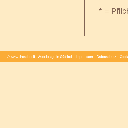
* = Pflic
© www.drescher.it - Webdesign in Südtirol
|
Impressum
|
Datenschutz
|
Cook