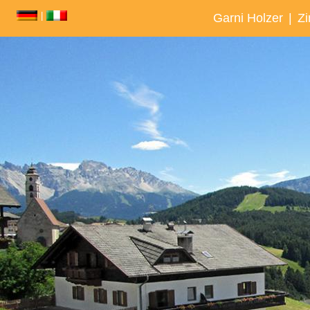
|
Garni Holzer
|
Zi