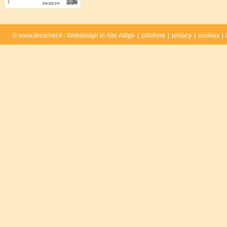
© www.drescher.it - Webdesign in Alto Adige
|
colofone
|
privacy
|
cookies
|